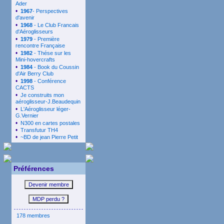
Ader
•
1967
- Perspectives
d'avenir
•
1968
- Le Club Francais
d'Aéroglisseurs
•
1979
- Première
rencontre Française
•
1982
- Thése sur les
Mini-hovercrafts
•
1984
- Book du Coussin
d'Air Berry Club
•
1998
- Conférence
CACTS
•
Je construits mon
aéroglisseur-J.Beaudequin
•
L'Aéroglisseur léger-
G.Vernier
•
N300 en cartes postales
•
Transfutur TH4
•
~BD de jean Pierre Petit
Préférences
178 membres