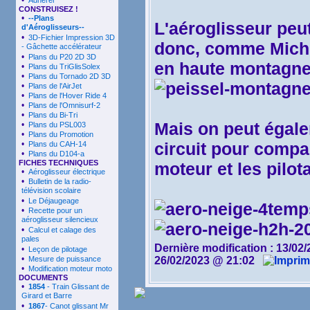
•
Adhérer
CONSTRUISEZ !
•
--Plans
L'aéroglisseur peut
d'Aéroglisseurs--
•
3D-Fichier Impression 3D
donc, comme Miche
- Gâchette accélérateur
•
Plans du P20 2D 3D
en haute montagne
•
Plans du TriGlisSolex
•
Plans du Tornado 2D 3D
•
Plans de l'AirJet
•
Plans de l'Hover Ride 4
•
Plans de l'Omnisurf-2
•
Plans du Bi-Tri
Mais on peut égale
•
Plans du PSL003
•
Plans du Promotion
•
circuit pour compa
Plans du CAH-14
•
Plans du D104-a
FICHES TECHNIQUES
moteur et les pilot
•
Aéroglisseur électrique
•
Bulletin de la radio-
télévision scolaire
•
Le Déjaugeage
•
Recette pour un
aéroglisseur silencieux
•
Calcul et calage des
pales
Dernière modification :
13/02/
•
Leçon de pilotage
•
Mesure de puissance
26/02/2023 @ 21:02
•
Modification moteur moto
DOCUMENTS
•
1854
- Train Glissant de
Girard et Barre
•
1867
- Canot glissant Mr