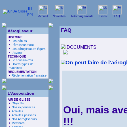
Accueil
Nouvelles
Téléchargements
Liens
FAQ
FAQ
Aéroglisseur
HISTOIRE
•
Les débuts
•
L'ère industrielle
DOCUMENTS
•
Les aéroglisseurs légers
•
L'avenir
TECHNIQUE
•
Le coussin d'air
On peut faire de l'aéro
•
Divers types de
machines
REGLEMENTATION
•
Réglementation française
L'Association
AIR DE GLISSE
•
Objectifs
Oui, mais ave
•
Nos expériences
•
Activités
•
Activités passées
!!!
•
Nos Aéroglisseurs
•
Membres