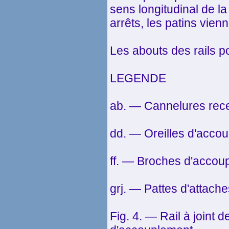
sens longitudinal de la
arrêts, les patins vienne
Les abouts des rails p
LEGENDE
ab. — Cannelures rece
dd. — Oreilles d'acco
ff. — Broches d'accou
grj. — Pattes d'attaches
Fig. 4. — Rail à joint