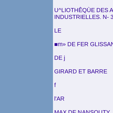
U^LIOTHÊQÙE DES 
INDUSTRIELLES. N- 3
LE
■m» DE FER GLISSA
DE j
GIRARD ET BARRE
f
l'AR
MAX DE NANSOUTY