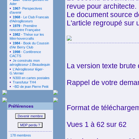
Ader
revue pour architecte.
•
1967
- Perspectives
d'avenir
Le document source de
•
1968
- Le Club Francais
L'article regroupé sur
d'Aéroglisseurs
•
1979
- Première
rencontre Française
•
1982
- Thése sur les
Mini-hovercrafts
•
1984
- Book du Coussin
d'Air Berry Club
•
1998
- Conférence
CACTS
•
Je construits mon
La version texte brute
aéroglisseur-J.Beaudequin
•
L'Aéroglisseur léger-
G.Vernier
•
N300 en cartes postales
Rappel de votre dema
•
Transfutur TH4
•
~BD de jean Pierre Petit
Préférences
Format de téléchargem
Vues 1 à 62 sur 62
178 membres