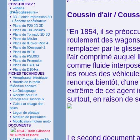
•
Adhérer
CONSTRUISEZ !
•
--Plans
d'Aéroglisseurs--
Coussin d'air / Couss
•
3D-Fichier Impression 3D
- Gâchette accélérateur
•
Plans du P20 2D 3D
"En 1854, il se préocc
•
Plans du TriGlisSolex
•
Plans du Tornado 2D 3D
roulement des wagons s
•
Plans de l'AirJet
•
Plans de l'Hover Ride 4
remplacer par le glisse
•
Plans de l'Omnisurf-2
•
Plans du Bi-Tri
l'air comprimé auquel 
•
Plans du PSL003
•
Plans du Promotion
comme fluide interpos
•
Plans du CAH-14
•
Plans du D104-a
les roues des véhicules 
FICHES TECHNIQUES
•
Aéroglisseur électrique
renonça bientôt, d'une p
•
Bulletin de la radio-
télévision scolaire
extrême de cet agent in
•
Le Déjaugeage
•
Recette pour un
surtout, en raison de s
aéroglisseur silencieux
•
Calcul et calage des
pales
•
Leçon de pilotage
•
Mesure de puissance
•
Modification moteur moto
DOCUMENTS
1854
- Train Glissant
de Girard et Barre
Le second document av
•
1867
- Canot glissant Mr