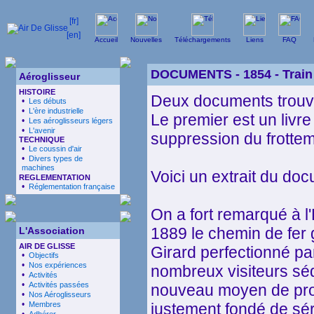
Accueil
Nouvelles
Téléchargements
Liens
FAQ
DOCUMENTS -
1854
- Train
Aéroglisseur
HISTOIRE
Deux documents trouv
•
Les débuts
•
L'ère industrielle
Le premier est un livre 
•
Les aéroglisseurs légers
•
L'avenir
suppression du frotte
TECHNIQUE
•
Le coussin d'air
•
Divers types de
machines
Voici un extrait du do
REGLEMENTATION
•
Réglementation française
On a fort remarqué à l'
1889 le chemin de fer 
L'Association
AIR DE GLISSE
Girard perfectionné par 
•
Objectifs
•
Nos expériences
nombreux visiteurs sédu
•
Activités
•
Activités passées
nouveau moyen de prop
•
Nos Aéroglisseurs
•
Membres
justement fondé de sé