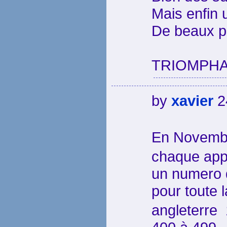
Mais enfin u
De beaux pa
TRIOMPH
by
xavier
2
En Novemb
chaque appa
un numero 
pour toute 
angleterr