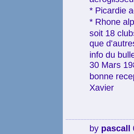
* Picardie 
* Rhone alp
soit 18 clu
que d'autre
info du bull
30 Mars 19
bonne rece
Xavier
by
pascall