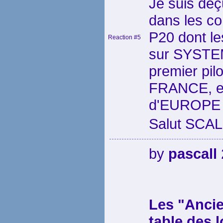
Je suis déç
dans les co
P20 dont les
Reaction #5
sur SYSTEME
premier pil
FRANCE, et
d'EUROPE 
Salut SCAL
by
pascall
Les "Ancie
table des 