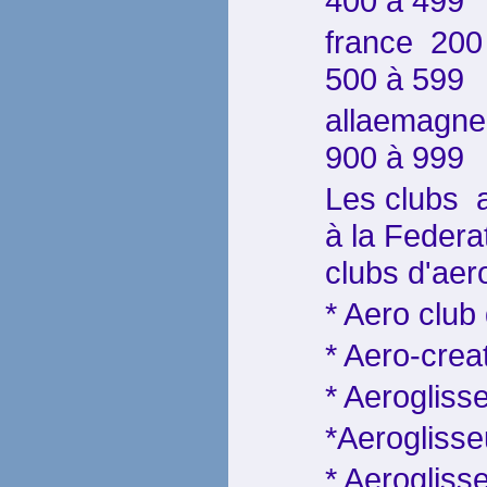
400 à 499
france 2
500 à 599
allaemagne
900 à 999
Les clubs 
à la Federa
clubs d'aer
* Aero club 
* Aero-crea
* Aerogliss
*Aeroglisse
* Aerogliss