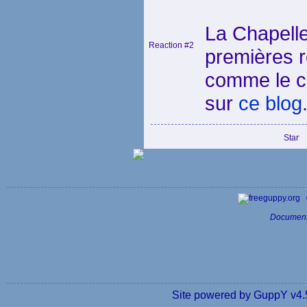
La Chapelle
Reaction #2
premières r
comme le con
sur
ce blog
Document
Site powered by GuppY v4