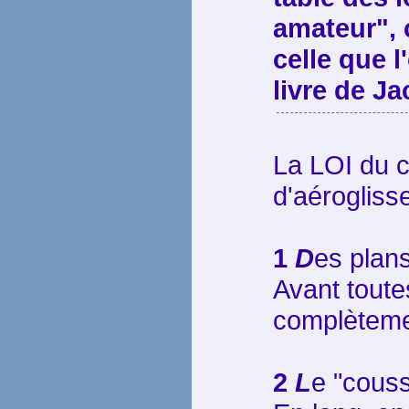
amateur", 
celle que l
livre de J
La LOI du c
d'aérogliss
1
D
es plans
Avant tout
complètem
2
L
e "couss