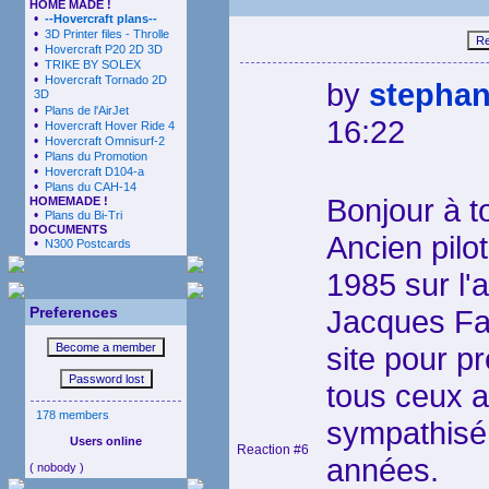
HOME MADE !
•
--Hovercraft plans--
•
3D Printer files - Throlle
•
Hovercraft P20 2D 3D
•
TRIKE BY SOLEX
•
Hovercraft Tornado 2D
by
stepha
3D
•
Plans de l'AirJet
16:22
•
Hovercraft Hover Ride 4
•
Hovercraft Omnisurf-2
•
Plans du Promotion
•
Hovercraft D104-a
•
Plans du CAH-14
Bonjour à t
HOMEMADE !
•
Plans du Bi-Tri
DOCUMENTS
Ancien pilo
•
N300 Postcards
1985 sur l'
Preferences
Jacques Fab
site pour p
tous ceux a
178 members
sympathisé
Users online
Reaction #6
années.
( nobody )