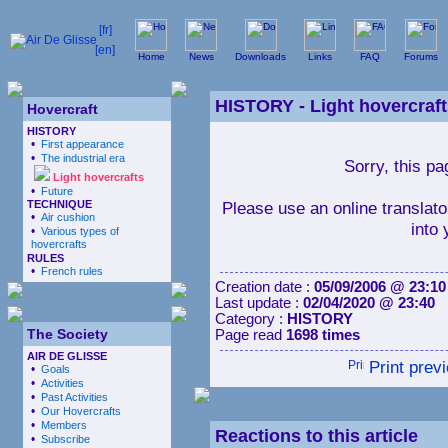
Home
News
Downloads
Links
FAQ
Forums
HISTORY -
Light hovercraf
Hovercraft
HISTORY
•
First appearance
•
The industrial era
Sorry, this pa
Light hovercrafts
•
Future
TECHNIQUE
Please use an online translator
•
Air cushion
into
•
Various types of
hovercrafts
RULES
•
French rules
Creation date :
05/09/2006 @ 23:10
Last update :
02/04/2020 @ 23:40
Category :
HISTORY
The Society
Page read
1698 times
AIR DE GLISSE
Print prev
•
Goals
•
Activities
•
Past Activities
•
Our Hovercrafts
•
Members
Reactions to this article
•
Subscribe