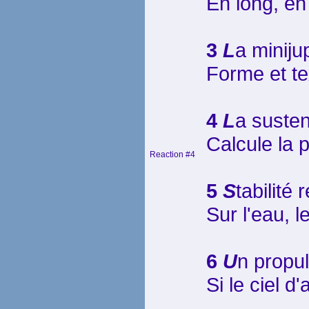
En long, e
3
L
a miniju
Forme et te
4
L
a susten
Calcule la 
Reaction #4
5
S
tabilité
Sur l'eau, 
6
U
n propu
Si le ciel 