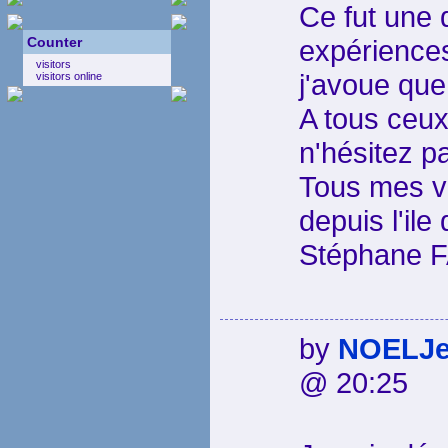
Ce fut une 
Counter
expériences
visitors
j'avoue que
visitors online
A tous ceux
n'hésitez p
Tous mes v
depuis l'ile
Stéphane F
by
NOELJe
@ 20:25