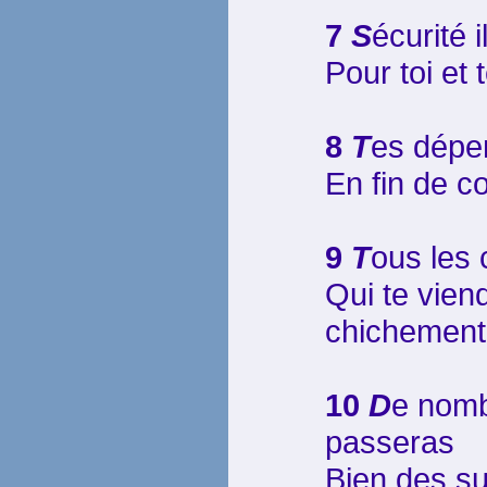
7
S
écurité i
Pour toi et
8
T
es dépe
En fin de c
9
T
ous les
Qui te vien
chichement
10
D
e nomb
passeras
Bien des su