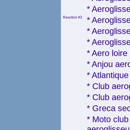
* Aeroglisse
* Aerogliss
Reaction #3
* Aerogliss
* Aerogliss
* Aero loire
* Anjou aer
* Atlantiqu
* Club aero
* Club aero
* Greca sec
* Moto club
aeroglisseu