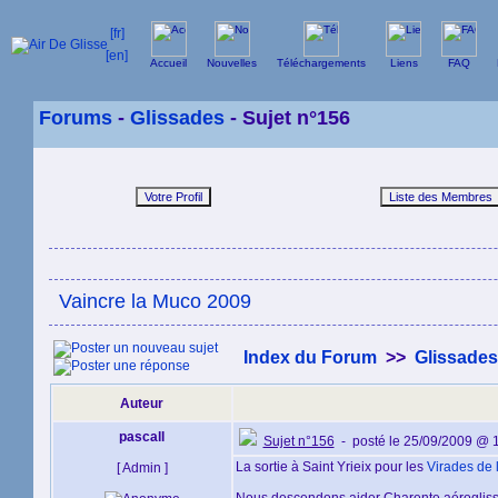
Accueil
Nouvelles
Téléchargements
Liens
FAQ
Forums
-
Glissades
- Sujet n°156
Vaincre la Muco 2009
Index du Forum
>>
Glissades
Auteur
pascall
Sujet n°156
- posté le 25/09/2009 @ 
La sortie à Saint Yrieix pour les
Virades de l
[ Admin ]