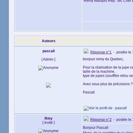
Rémy Marquis Rep. Tec Cher E
Auteurs
pascall
Réponse n°1
- postée le 
bonjour remy du Quebec,
[ Admin ]
Pour la réalisation de la jupe 
taille de la machine,
type de jupes (soufflée et/ou 
Avez vous plus de précisions ?
Pascall
Rmy
Réponse n°2
- postée le 
[ Invité ]
Bonjour Pascall