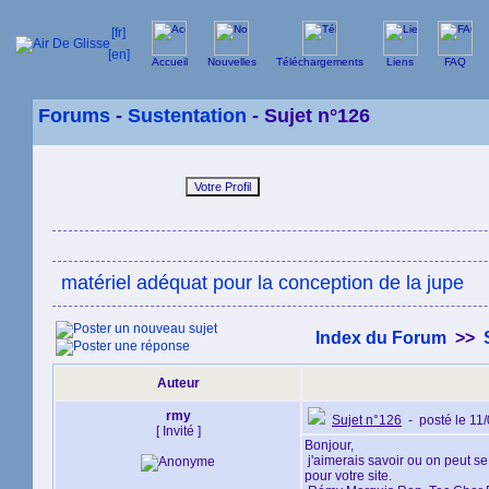
Accueil
Nouvelles
Téléchargements
Liens
FAQ
Forums
-
Sustentation
- Sujet n°126
matériel adéquat pour la conception de la jupe
Index du Forum
>>
Auteur
rmy
Sujet n°126
- posté le 11
[ Invité ]
Bonjour,
j'aimerais savoir ou on peut se
pour votre site.