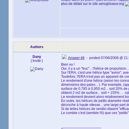
plus de détail sur le site aeroglisseur.org
Authors
Dany
Answer #6
- posted 07/06/2008 @ 21
[ Invité ]
Bien vu !
Oui, il y a un "truc"... l'hélice de propulsion...
Sur l'ERA, c'est une hélice type "avion", av
Toutefois, l'ERA n'est pas un appareil de com
Le rendement d'une hélice (selon les connais
dimensions des pales... ). Par exemple, (a
surface de 0,785 à 0,950 m2... soit 20% de 
obtient 2 m2 de surface... soit + 155% ... cqf
Le rendement devient alors relativement bon e
En outre, les hélices de petits diametre réa
décroche à haute vitesse... une large part de
Si de telles hélices de ventilo étaient "effic
Le comble c'est (semble t'il) que ces "petit
____________________