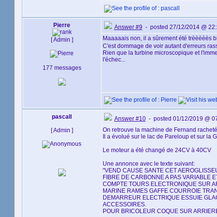
Pierre
Answer #9
- posted 27/12/2014 @ 22
Maaaaais non, il a sûrement été trèèèèès bi
[ Admin ]
C'est dommage de voir autant d'erreurs ra
Rien que la turbine microscopique et l'imme
l'échec...
177 messages
pascall
Answer #10
- posted 01/12/2019 @ 0
On retrouve la machine de Fernand rachetée
[ Admin ]
Il a évolué sur le lac de Pareloup et sur la 
Le moteur a été changé de 24CV à 40CV
Une annonce avec le texte suivant:
"VEND CAUSE SANTE CET AEROGLISSEU
FIBRE DE CARBONNE A PAS VARIABLE E
COMPTE TOURS ELECTRONIQUE SUR AR
MARINE RAMES GAFFE COURROIE TRAN
DEMARREUR ELECTRIQUE ESSUIE GLAC
ACCESSOIRES.
POUR BRICOLEUR COQUE SUR ARRIERE 