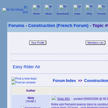
Home
News
Downloads
Links
FAQ
Forums
Forums
-
Construction (French Forum)
- Topic #
Easy Rider Air
Forum Index
>>
Construction
Author
dany
Topic #91
- posted 05/06/2008 @ 08:
[ Invité ]
Notre ami Fernand avance dans la constructi
coque dans 10 jours... puis terminer l'apparei