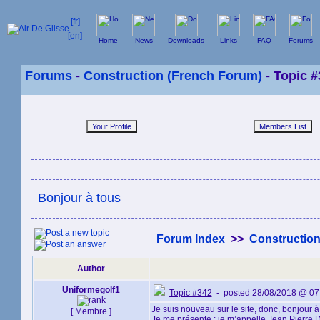
Home
News
Downloads
Links
FAQ
Forums
Forums
-
Construction (French Forum)
- Topic #
Bonjour à tous
Forum Index
>>
Construction
Author
Uniformegolf1
Topic #342
- posted 28/08/2018 @ 07
Je suis nouveau sur le site, donc, bonjour à
[ Membre ]
Je me présente : je m’appelle Jean Pierre D