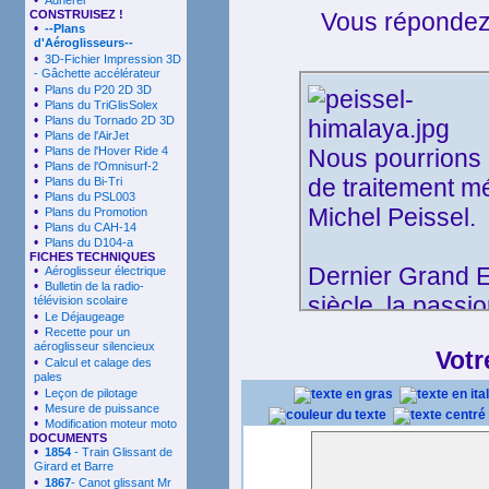
•
Adhérer
CONSTRUISEZ !
Vous réponde
•
--Plans
d'Aéroglisseurs--
•
3D-Fichier Impression 3D
- Gâchette accélérateur
•
Plans du P20 2D 3D
•
Plans du TriGlisSolex
•
Plans du Tornado 2D 3D
•
Plans de l'AirJet
•
Plans de l'Hover Ride 4
Nous pourrions 
•
Plans de l'Omnisurf-2
•
de traitement m
Plans du Bi-Tri
•
Plans du PSL003
Michel Peissel.
•
Plans du Promotion
•
Plans du CAH-14
•
Plans du D104-a
FICHES TECHNIQUES
Dernier Grand 
•
Aéroglisseur électrique
•
Bulletin de la radio-
siècle, la passio
télévision scolaire
•
Le Déjaugeage
des préoccupati
•
Recette pour un
aéroglisseur silencieux
Votr
réglementaire qui
•
Calcul et calage des
pales
caste, notre mo
•
Leçon de pilotage
•
Mesure de puissance
•
Modification moteur moto
DOCUMENTS
INA.fr a récemm
•
1854
- Train Glissant de
Girard et Barre
visualisation un
•
1867
- Canot glissant Mr