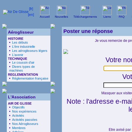
Accueil
Nouvelles
Téléchargements
Liens
FAQ
Poster une réponse
Aéroglisseur
HISTOIRE
Je vous remercie de pr
•
Les débuts
•
L'ère industrielle
•
Les aéroglisseurs légers
•
L'avenir
Votre no
TECHNIQUE
•
Le coussin d'air
•
Divers types de
machines
REGLEMENTATION
Vot
•
Réglementation française
Masquer aux visit
L'Association
Note : l'adresse e-mai
AIR DE GLISSE
•
Objectifs
l
•
Nos expériences
•
Activités
•
Activités passées
•
Nos Aéroglisseurs
•
Membres
Etre avisé pa