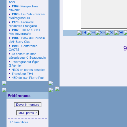
Ader
documentaire ré
•
1967
- Perspectives
d'avenir
peissel et FR3-
•
1968
- Le Club Francais
d'Aéroglisseurs
•
1979
- Première
rencontre Française
Je vous laisse s
•
1982
- Thése sur les
Mini-hovercrafts
c'est du sérieux !
•
1984
- Book du Coussin
d'Air Berry Club
•
1998
- Conférence
9
CACTS
•
Je construits mon
aéroglisseur-J.Beaudequin
•
L'Aéroglisseur léger-
G.Vernier
•
N300 en cartes postales
•
Transfutur TH4
•
~BD de jean Pierre Petit
Préférences
178 membres